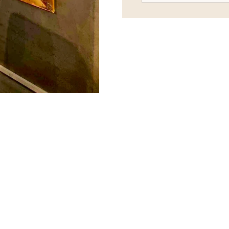
Motivet står klart, mens ba
Farverne er afstemt, så mot
Stemningen opstår gennem 
er levende, men stadig let 
Original kunst 
Som alle værker fra Bredahl
håndmalet af Jakob Bredahl