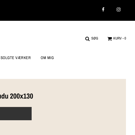
SØG
KURV -
0
SOLGTE VÆRKER
OM MIG
udu 200x130