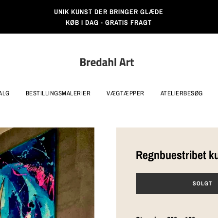
UNIK KUNST DER BRINGER GLÆDE
KØB I DAG - GRATIS FRAGT
ALG
BESTILLINGSMALERIER
VÆGTÆPPER
ATELIERBESØG
Regnbuestribet k
L
SOLGT
O
A
D
I